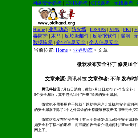
网络安全参考
|
UNIX参考
|
GPS参考
|
无线参考
|
Home
|
业界动态
|
防火墙
|
IDS/IPS
|
VPN
|
PKI
|
H
毒防护
|
木马
|
反垃圾邮件
|
反流氓软件
|
漏洞
|
数据恢复
|
企业信息安全
|
个人信息安全
当前位置:
Home
>
业界动态
> 文章
微软发布安全补丁 修复18个W
文章来源
: 腾讯科技
文章作者
: 不详
发布时
腾讯科技讯
7月12日消息，微软7月11日发布了7个安全补丁，修
8个安全漏洞，其中包括13个“严重”等级的安全漏洞。
微软把不需要用户干预就可以劫持用户计算机的安全漏洞列为“
的安全漏洞中除了2个之外其余的全都能够被攻击者用来完全控
微软这次发布的安全补丁有三个是修复Office软件安全漏洞的
如安全补丁指出的那样，向可能的攻击者介绍如何利用Excel软
网上了。