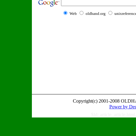
Web
oldhand.org
unixreferenc
Copyright(c) 2001-2008 OLDH
Power by
$Id: article_article.ht